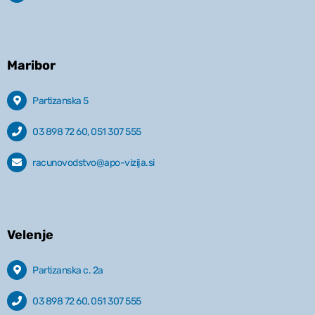
Maribor
Partizanska 5
03 898 72 60, 051 307 555
racunovodstvo@apo-vizija.si
Velenje
Partizanska c. 2a
03 898 72 60, 051 307 555