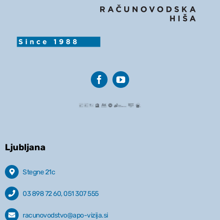
Ljubljana
Stegne 21c
03 898 72 60, 051 307 555
racunovodstvo@apo-vizija.si