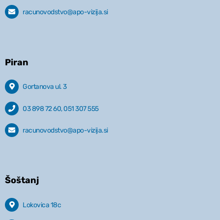
racunovodstvo@apo-vizija.si
Piran
Gortanova ul. 3
03 898 72 60, 051 307 555
racunovodstvo@apo-vizija.si
Šoštanj
Lokovica 18c