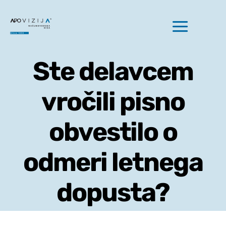
Skip
to
Toggle
content
Naviga
Ste delavcem
Domov
vročili pisno
Naše storitve
obvestilo o
odmeri letnega
O nas
dopusta?
Aktualno