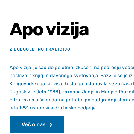
Apo vizija
Z DOLGOLETNO TRADICIJO
Apo vizija je sad dolgoletnih izkušenj na področju vode
poslovnih knjig in davčnega svetovanja. Razvilo se je iz
Knjigovodskega servisa, ki sta ga ustanovila še za časa 
Jugoslavije (leta 1988), zakonca Janja in Marijan Praznik
hitro zaznala še dodatne potrebe po nadgradnji storitev
leta 1991 ustanovila družinsko podjetje.
Več o nas