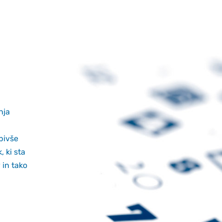
nja
bivše
, ki sta
 in tako