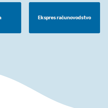
a
Ekspres računovodstvo
a
Ekspres računovodstvo